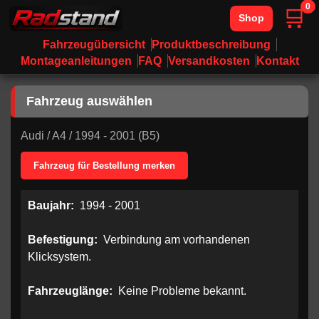
0
🛒
Shop
Fahrzeugübersicht
Produktbeschreibung
Montageanleitungen
FAQ
Versandkosten
Kontakt
Fahrzeug auswählen
Audi
/
A4
/
1994 - 2001 (B5)
Fahrzeug für Bestellung merken
Baujahr:
1994 - 2001
Befestigung:
Verbindung am vorhandenen
Klicksystem.
Fahrzeuglänge:
Keine Probleme bekannt.