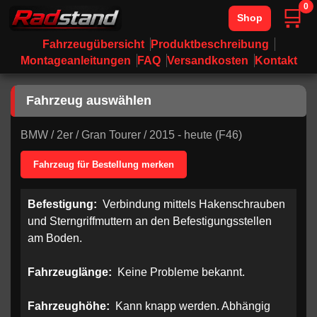
0
🛒
Shop
Fahrzeugübersicht
Produktbeschreibung
Montageanleitungen
FAQ
Versandkosten
Kontakt
Fahrzeug auswählen
BMW
/
2er
/
Gran Tourer
/
2015 - heute (F46)
Fahrzeug für Bestellung merken
Befestigung:
Verbindung mittels Hakenschrauben
und Sterngriffmuttern an den Befestigungsstellen
am Boden.
Fahrzeuglänge:
Keine Probleme bekannt.
Fahrzeughöhe:
Kann knapp werden. Abhängig