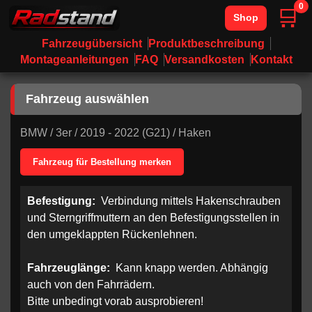
0
🛒
Shop
Fahrzeugübersicht
Produktbeschreibung
Montageanleitungen
FAQ
Versandkosten
Kontakt
Fahrzeug auswählen
BMW
/
3er
/
2019 - 2022 (G21)
/
Haken
Fahrzeug für Bestellung merken
Befestigung:
Verbindung mittels Hakenschrauben
und Sterngriffmuttern an den Befestigungsstellen in
den umgeklappten Rückenlehnen.
Fahrzeuglänge:
Kann knapp werden. Abhängig
auch von den Fahrrädern.
Bitte unbedingt vorab ausprobieren!