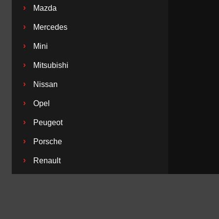
›
Mazda
›
Mercedes
›
Mini
›
Mitsubishi
›
Nissan
›
Opel
›
Peugeot
›
Porsche
›
Renault
›
Saab
›
Seat
›
Skoda