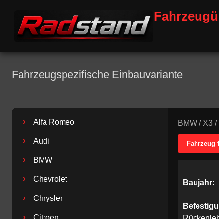
Fahrzeugü
Fahrzeugspezifische Einbauvariante
›
Alfa Romeo
BMW
/
X3
/
›
Audi
Fahrzeug 
›
BMW
›
Chevrolet
Baujahr:
›
Chrysler
Befestig
›
Citroen
Rückenle