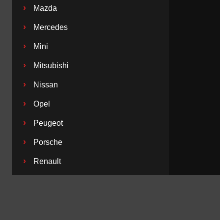
›
Mazda
›
Mercedes
›
Mini
›
Mitsubishi
›
Nissan
›
Opel
›
Peugeot
›
Porsche
›
Renault
›
Saab
›
Seat
›
Skoda