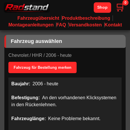
0
🛒
Shop
Fahrzeugübersicht
Produktbeschreibung
Montageanleitungen
FAQ
Versandkosten
Kontakt
Fahrzeug auswählen
Chevrolet
/
HHR
/
2006 - heute
Fahrzeug für Bestellung merken
Baujahr:
2006 - heute
Befestigung:
An den vorhandenen Klicksystemen
in den Rückenlehnen.
Fahrzeuglänge:
Keine Probleme bekannt.