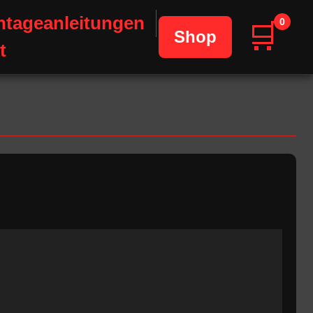
tageanleitungen
0
🛒
Shop
t