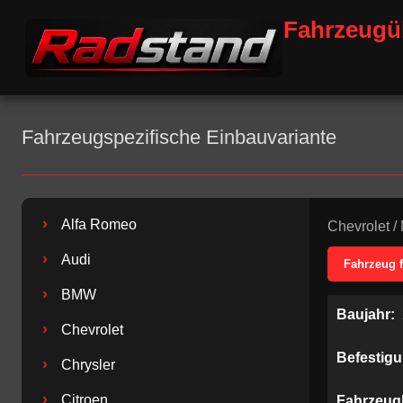
Fahrzeugü
Fahrzeugspezifische Einbauvariante
›
Alfa Romeo
Chevrolet
/
›
Audi
Fahrzeug 
›
BMW
Baujahr:
›
Chevrolet
Befestig
›
Chrysler
›
Citroen
Fahrzeug