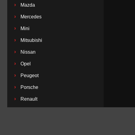
›
Mazda
›
Mercedes
›
Mini
›
Mitsubishi
›
Nissan
›
Opel
›
Peugeot
›
Porsche
›
Renault
›
Saab
›
Seat
›
Skoda