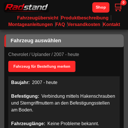
0
🛒
Shop
Fahrzeugübersicht
Produktbeschreibung
Montageanleitungen
FAQ
Versandkosten
Kontakt
Fahrzeug auswählen
Chevrolet
/
Uplander
/
2007 - heute
Fahrzeug für Bestellung merken
Baujahr:
2007 - heute
Befestigung:
Verbindung mittels Hakenschrauben
und Sterngriffmuttern an den Befestigungsstellen
am Boden.
Fahrzeuglänge:
Keine Probleme bekannt.