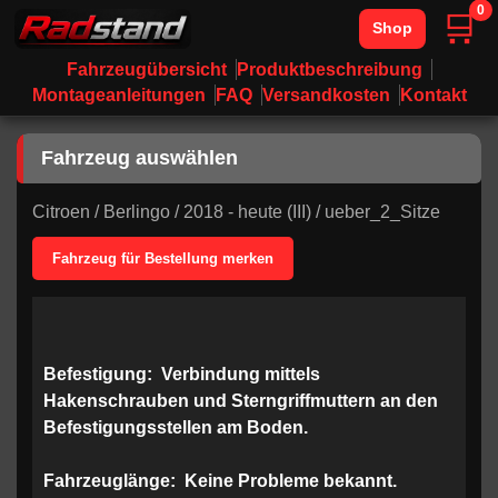
0
🛒
Shop
Fahrzeugübersicht
Produktbeschreibung
Montageanleitungen
FAQ
Versandkosten
Kontakt
Fahrzeug auswählen
Citroen
/
Berlingo
/
2018 - heute (III)
/
ueber_2_Sitze
Fahrzeug für Bestellung merken
Befestigung:
Verbindung mittels
Hakenschrauben und Sterngriffmuttern an den
Befestigungsstellen am Boden.
Fahrzeuglänge:
Keine Probleme bekannt.