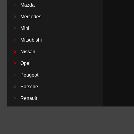
›
Mazda
›
Mercedes
›
Mini
›
Mitsubishi
›
Nissan
›
Opel
›
Peugeot
›
Porsche
›
Renault
›
Saab
›
Seat
›
Skoda