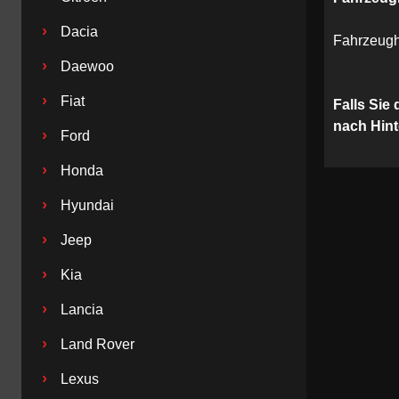
›
Dacia
Fahrzeugh
›
Daewoo
›
Fiat
Falls Sie
nach Hin
›
Ford
›
Honda
›
Hyundai
›
Jeep
›
Kia
›
Lancia
›
Land Rover
›
Lexus