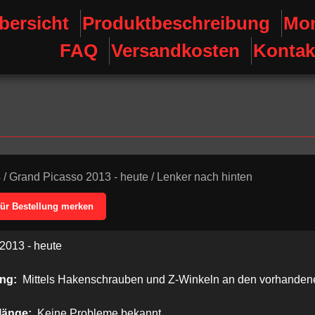
bersicht
Produktbeschreibung
Mon
FAQ
Versandkosten
Kontak
4
/
Grand Picasso 2013 - heute
/
Lenker nach hinten
für Bestellung merken
2013 - heute
ung:
Mittels Hakenschrauben und Z-Winkeln an den vorhanden
länge:
Keine Probleme bekannt.