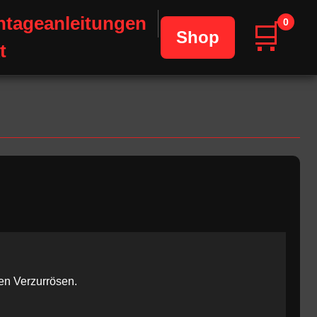
tageanleitungen
0
🛒
Shop
t
en Verzurrösen.