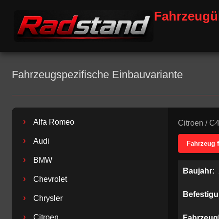
Fahrzeugü
Fahrzeugspezifische Einbauvariante
›
Alfa Romeo
Citroen
/
C
›
Audi
Fahrzeug 
›
BMW
Baujahr:
›
Chevrolet
Befestig
›
Chrysler
›
Citroen
Fahrzeug