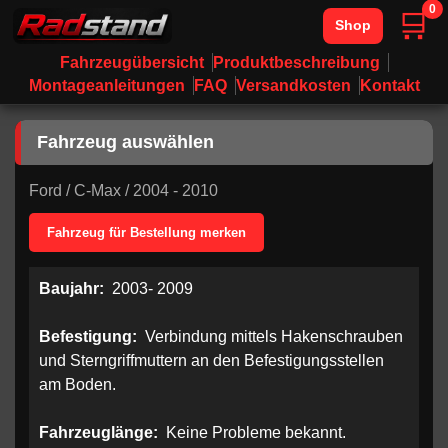
0
🛒
Shop
Fahrzeugübersicht
Produktbeschreibung
Montageanleitungen
FAQ
Versandkosten
Kontakt
Fahrzeug auswählen
Ford
/
C-Max
/
2004 - 2010
Fahrzeug für Bestellung merken
Baujahr:
2003- 2009
Befestigung:
Verbindung mittels Hakenschrauben
und Sterngriffmuttern an den Befestigungsstellen
am Boden.
Fahrzeuglänge:
Keine Probleme bekannt.