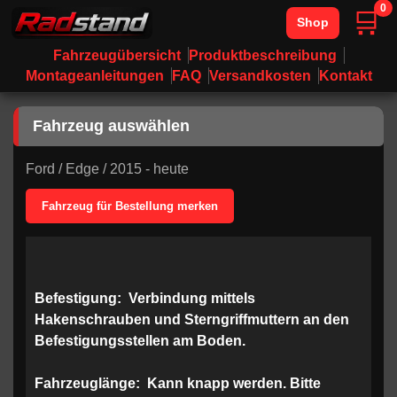
0
🛒
Shop
Fahrzeugübersicht
Produktbeschreibung
Montageanleitungen
FAQ
Versandkosten
Kontakt
Fahrzeug auswählen
Ford
/
Edge
/
2015 - heute
Fahrzeug für Bestellung merken
Befestigung:
Verbindung mittels
Hakenschrauben und Sterngriffmuttern an den
Befestigungsstellen am Boden.
Fahrzeuglänge:
Kann knapp werden. Bitte