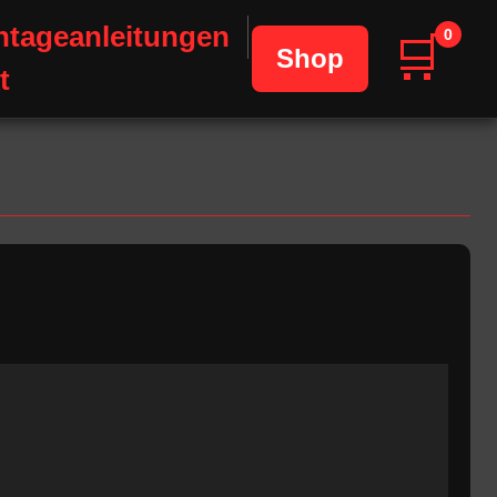
tageanleitungen
0
🛒
Shop
t