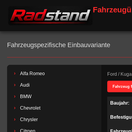
Fahrzeugü
Fahrzeugspezifische Einbauvariante
›
Alfa Romeo
Ford
/
Kuga
›
Audi
Fahrzeug 
›
BMW
Baujahr:
›
Chevrolet
Befestig
›
Chrysler
›
Citroen
Fahrzeug