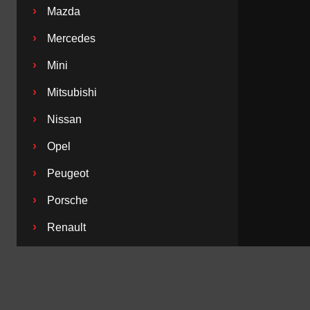
›
Mazda
›
Mercedes
›
Mini
›
Mitsubishi
›
Nissan
›
Opel
›
Peugeot
›
Porsche
›
Renault
›
Saab
›
Seat
›
Skoda