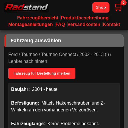
0
🛒
Shop
Fahrzeugübersicht
Produktbeschreibung
Montageanleitungen
FAQ
Versandkosten
Kontakt
Fahrzeug auswählen
Ford
/
Tourneo
/
Tourneo Connect
/
2002 - 2013 (I)
/
Lenker nach hinten
Fahrzeug für Bestellung merken
Baujahr:
2004 - heute
Befestigung:
Mittels Hakenschrauben und Z-
Winkeln an den vorhandenen Verzurrösen.
Fahrzeuglänge:
Keine Probleme bekannt.