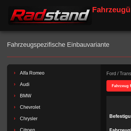
Fahrzeugü
Fahrzeugspezifische Einbauvariante
›
Alfa Romeo
Ford
/
Trans
›
Audi
Fahrzeug 
›
BMW
›
Chevrolet
Befestig
›
Chrysler
›
Citroen
Fahrzeug