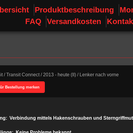
bersicht
Produktbeschreibung
Mon
FAQ
Versandkosten
Kontak
it
/
Transit Connect
/
2013 - heute (II)
/
Lenker nach vorne
für Bestellung merken
ung:
Verbindung mittels Hakenschrauben und Sterngriffmut
länge:
Keine Probleme bekannt.