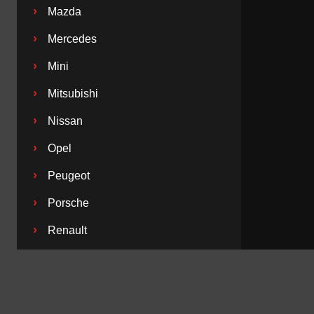
›
Mazda
›
Mercedes
›
Mini
›
Mitsubishi
›
Nissan
›
Opel
›
Peugeot
›
Porsche
›
Renault
›
Saab
›
Seat
›
Skoda