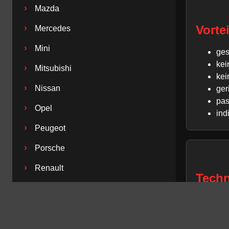
›
Mazda
Vorte
›
Mercedes
›
Mini
ges
kei
›
Mitsubishi
kei
›
Nissan
ger
pas
›
Opel
ind
›
Peugeot
›
Porsche
›
Renault
Techn
›
Saab
Fahrzeu
›
Seat
Baujahr 
›
Skoda