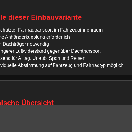
ile dieser Einbauvariante
chützter Fahrradtransport im Fahrzeuginnenraum
ne Anhängerkupplung erforderlich
n Dachträger notwendig
ingerer Luftwiderstand gegenüber Dachtransport
send für Alltag, Urlaub, Sport und Reisen
ividuelle Abstimmung auf Fahrzeug und Fahrradtyp möglich
ische Übersicht
g:
Honda Accord Tourer
/ Baureihe:
2008 - heute (VIII)