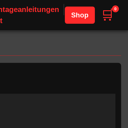
tageanleitungen
0
🛒
Shop
t