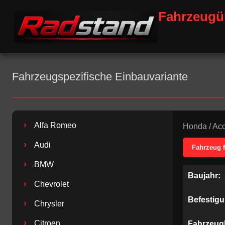
Fahrzeugü
Fahrzeugspezifische Einbauvariante
›
Alfa Romeo
Honda
/
Acc
›
Audi
Fahrzeug 
›
BMW
Baujahr:
›
Chevrolet
Befestig
›
Chrysler
›
Citroen
Fahrzeug