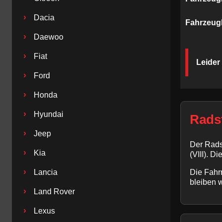
›
Dacia
Fahrzeug
›
Daewoo
›
Fiat
Leider
›
Ford
›
Honda
›
Hyundai
Radst
›
Jeep
Der Rads
›
Kia
(VIII). D
›
Lancia
Die Fahrr
bleiben 
›
Land Rover
›
Lexus