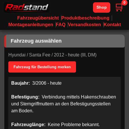
0
🛒
Shop
Fahrzeugübersicht
Produktbeschreibung
Montageanleitungen
FAQ
Versandkosten
Kontakt
Fahrzeug auswählen
Hyundai
/
Santa Fee
/
2012 - heute (III, DM)
Fahrzeug für Bestellung merken
Baujahr:
3/2006 - heute
Befestigung:
Verbindung mittels Hakenschrauben
und Sterngriffmuttern an den Befestigungsstellen
am Boden.
Fahrzeuglänge:
Keine Probleme bekannt.