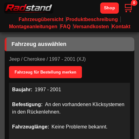
0
🛒
Shop
Fahrzeugübersicht
Produktbeschreibung
Montageanleitungen
FAQ
Versandkosten
Kontakt
Fahrzeug auswählen
Jeep
/
Cherokee
/
1997 - 2001 (XJ)
Fahrzeug für Bestellung merken
Baujahr:
1997 - 2001
Befestigung:
An den vorhandenen Klicksystemen
in den Rückenlehnen.
Fahrzeuglänge:
Keine Probleme bekannt.