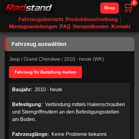
0
🛒
Shop
Fahrzeugübersicht
Produktbeschreibung
Montageanleitungen
FAQ
Versandkosten
Kontakt
Fahrzeug auswählen
Jeep
/
Grand Cherokee
/
2010 - heute (WK)
Fahrzeug für Bestellung merken
Baujahr:
2010 - heute
Befestigung:
Verbindung mittels Hakenschrauben
und Sterngriffmuttern an den Befestigungsstellen
am Boden.
Fahrzeuglänge:
Keine Probleme bekannt.