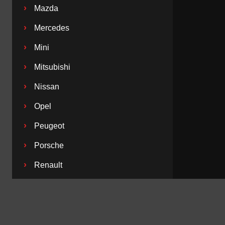
›
Mazda
›
Mercedes
›
Mini
›
Mitsubishi
›
Nissan
›
Opel
›
Peugeot
›
Porsche
›
Renault
›
Saab
›
Seat
›
Skoda