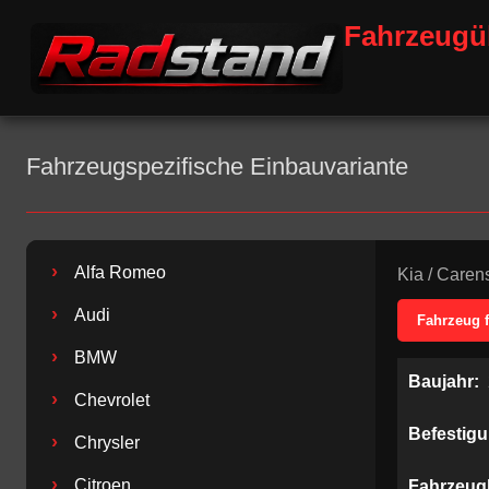
Fahrzeugü
Fahrzeugspezifische Einbauvariante
›
Alfa Romeo
Kia
/
Caren
›
Audi
Fahrzeug 
›
BMW
Baujahr:
›
Chevrolet
Befestig
›
Chrysler
›
Citroen
Fahrzeug