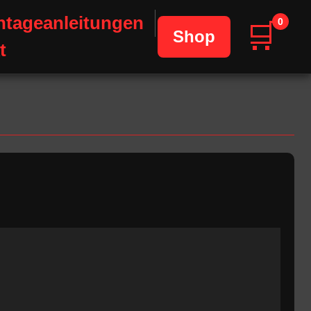
tageanleitungen
0
🛒
Shop
t