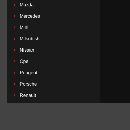
›
Mazda
›
Mercedes
›
Mini
›
Mitsubishi
›
Nissan
›
Opel
›
Peugeot
›
Porsche
›
Renault
›
Saab
›
Seat
›
Skoda