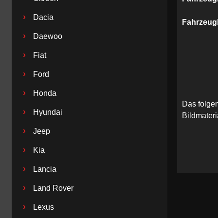
›
Dacia
Fahrzeug
›
Daewoo
›
Fiat
›
Ford
›
Honda
Das folge
›
Hyundai
Bildmateri
›
Jeep
›
Kia
›
Lancia
›
Land Rover
›
Lexus