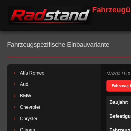
Fahrzeugü
Fahrzeugspezifische Einbauvariante
›
Alfa Romeo
Mazda
/
CX
›
Audi
Fahrzeug 
›
BMW
Baujahr:
›
Chevrolet
Befestig
›
Chrysler
›
Citroen
Fahrzeug