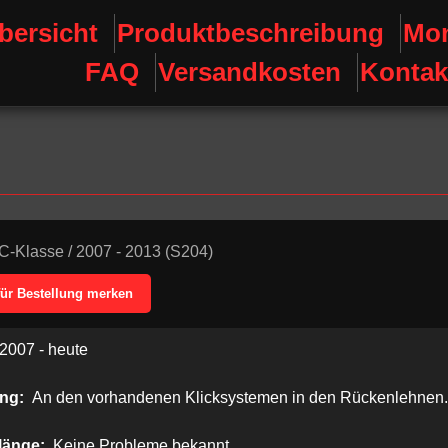
bersicht
Produktbeschreibung
Mon
FAQ
Versandkosten
Kontak
C-Klasse
/
2007 - 2013 (S204)
für Bestellung merken
2007 - heute
ung:
An den vorhandenen Klicksystemen in den Rückenlehnen.
länge:
Keine Probleme bekannt.