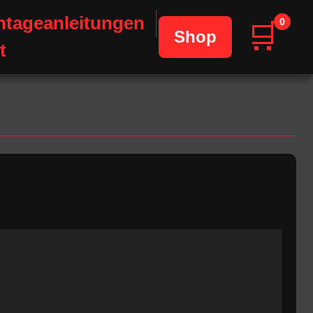
tageanleitungen
0
🛒
Shop
t