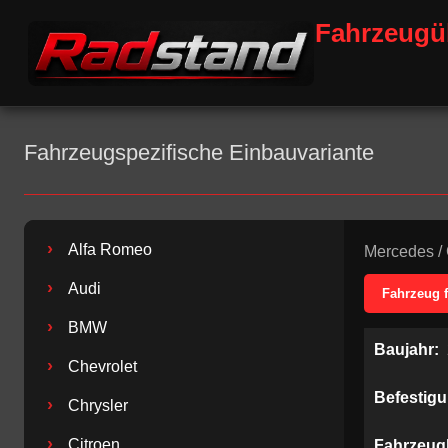
Fahrzeugü
Fahrzeugspezifische Einbauvariante
›
Alfa Romeo
Mercedes
/
›
Audi
Fahrzeug 
›
BMW
Baujahr:
›
Chevrolet
Befestig
›
Chrysler
›
Citroen
Fahrzeug