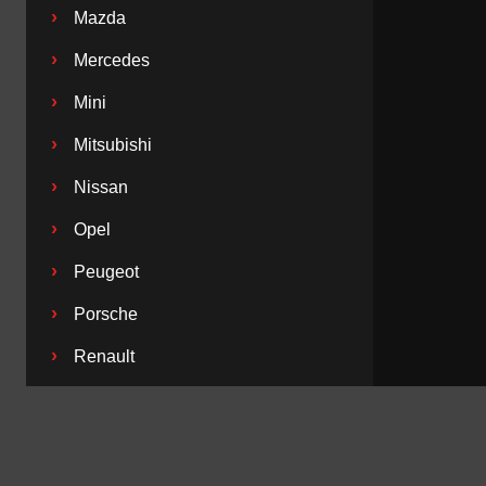
›
Mazda
›
Mercedes
›
Mini
›
Mitsubishi
›
Nissan
›
Opel
›
Peugeot
›
Porsche
›
Renault
›
Saab
›
Seat
›
Skoda