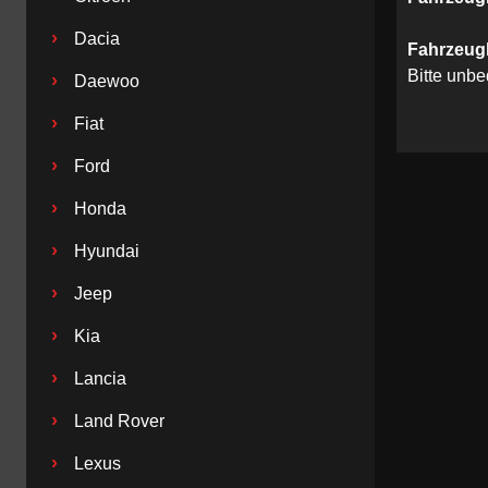
›
Dacia
Fahrzeug
Bitte unb
›
Daewoo
›
Fiat
›
Ford
›
Honda
›
Hyundai
›
Jeep
›
Kia
›
Lancia
›
Land Rover
›
Lexus