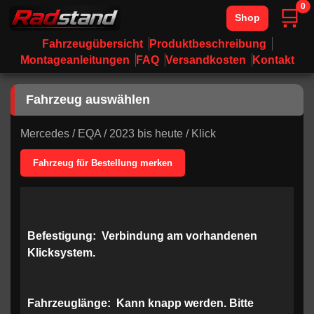
0
🛒
Shop
Fahrzeugübersicht
Produktbeschreibung
Montageanleitungen
FAQ
Versandkosten
Kontakt
Fahrzeug auswählen
Mercedes
/
EQA
/
2023 bis heute
/
Klick
Fahrzeug für Bestellung merken
Befestigung:
Verbindung am vorhandenen
Klicksystem.
Fahrzeuglänge:
Kann knapp werden. Bitte