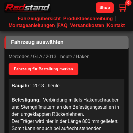
0
🛒
Shop
Fahrzeugübersicht
Produktbeschreibung
Montageanleitungen
FAQ
Versandkosten
Kontakt
Fahrzeug auswählen
Mercedes
/
GLA
/
2013 - heute
/
Haken
Fahrzeug für Bestellung merken
Baujahr:
2013 - heute
Befestigung:
Verbindung mittels Hakenschrauben
und Sterngriffmuttern an den Befestigungsstellen in
den umgeklappten Rückenlehnen.
Der Träger wird hier in der Länge 800 mm geliefert.
Somit kann er auch bei aufrecht stehenden