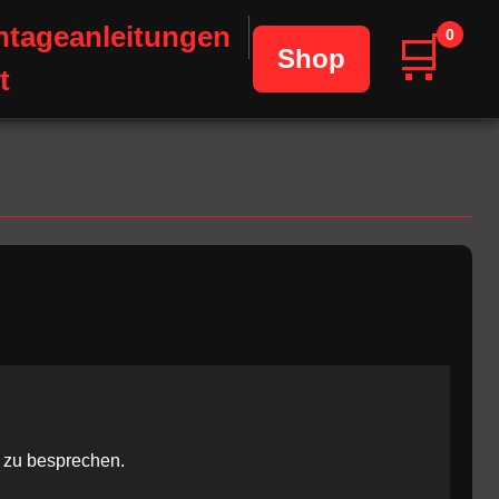
tageanleitungen
0
🛒
Shop
t
t zu besprechen.