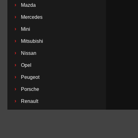
›
Mazda
›
Mercedes
›
Mini
›
Mitsubishi
›
Nissan
›
Opel
›
Peugeot
›
Porsche
›
Renault
›
Saab
›
Seat
›
Skoda