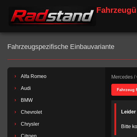
Fahrzeugü
Fahrzeugspezifische Einbauvariante
›
Alfa Romeo
Mercedes
/
›
Audi
Fahrzeug 
›
BMW
›
Leider
Chevrolet
›
Chrysler
Bitte k
›
Citroen