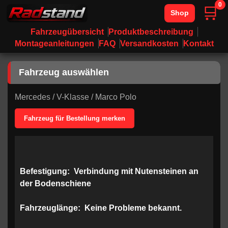
0
🛒
Shop
Fahrzeugübersicht
Produktbeschreibung
Montageanleitungen
FAQ
Versandkosten
Kontakt
Fahrzeug auswählen
Mercedes
/
V-Klasse
/
Marco Polo
Fahrzeug für Bestellung merken
Befestigung:
Verbindung mit Nutensteinen an
der Bodenschiene
Fahrzeuglänge:
Keine Probleme bekannt.