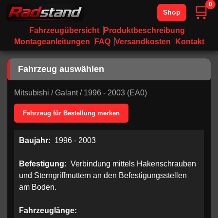
0
🛒
Shop
Fahrzeugübersicht
Produktbeschreibung
Montageanleitungen
FAQ
Versandkosten
Kontakt
Fahrzeug auswählen
Mitsubishi
/
Galant
/
1996 - 2003 (EA0)
Fahrzeug für Bestellung merken
Baujahr:
1996 - 2003
Befestigung:
Verbindung mittels Hakenschrauben
und Sterngriffmuttern an den Befestigungsstellen
am Boden.
Fahrzeuglänge: