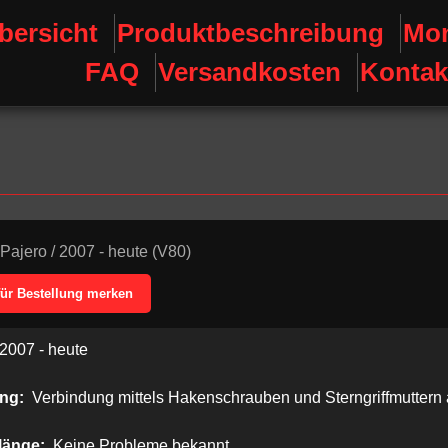
bersicht
Produktbeschreibung
Mon
FAQ
Versandkosten
Kontak
Pajero
/
2007 - heute (V80)
für Bestellung merken
2007 - heute
ung:
Verbindung mittels Hakenschrauben und Sterngriffmuttern
länge:
Keine Probleme bekannt.