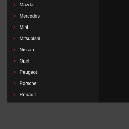
›
Mazda
›
Mercedes
›
Mini
›
Mitsubishi
›
Nissan
›
Opel
›
Peugeot
›
Porsche
›
Renault
›
Saab
›
Seat
›
Skoda