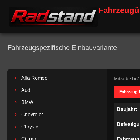
Fahrzeugü
Fahrzeugspezifische Einbauvariante
›
Alfa Romeo
Mitsubishi
/
›
Audi
Fahrzeug 
›
BMW
Baujahr:
›
Chevrolet
Befestig
›
Chrysler
›
Citroen
Fahrzeug