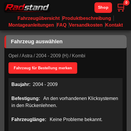
0
🛒
Shop
Fahrzeugübersicht
Produktbeschreibung
Montageanleitungen
FAQ
Versandkosten
Kontakt
Fahrzeug auswählen
Opel
/
Astra
/
2004 - 2009 (H)
/
Kombi
Fahrzeug für Bestellung merken
Baujahr:
2004 - 2009
Befestigung:
An den vorhandenen Klicksystemen
in den Rückenlehnen.
Fahrzeuglänge:
Keine Probleme bekannt.