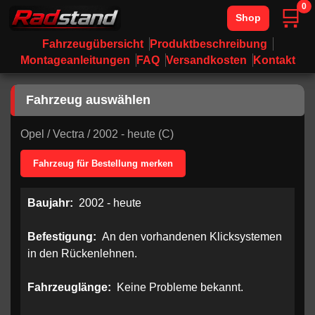
0
🛒
Shop
Fahrzeugübersicht
Produktbeschreibung
Montageanleitungen
FAQ
Versandkosten
Kontakt
Fahrzeug auswählen
Opel
/
Vectra
/
2002 - heute (C)
Fahrzeug für Bestellung merken
Baujahr:
2002 - heute
Befestigung:
An den vorhandenen Klicksystemen
in den Rückenlehnen.
Fahrzeuglänge:
Keine Probleme bekannt.