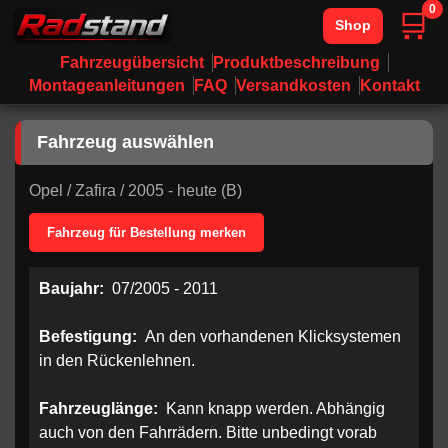
0
🛒
Shop
Fahrzeugübersicht
Produktbeschreibung
Montageanleitungen
FAQ
Versandkosten
Kontakt
Fahrzeug auswählen
Opel
/
Zafira
/
2005 - heute (B)
Fahrzeug für Bestellung merken
Baujahr:
07/2005 - 2011
Befestigung:
An den vorhandenen Klicksystemen
in den Rückenlehnen.
Fahrzeuglänge:
Kann knapp werden. Abhängig
auch von den Fahrrädern. Bitte unbedingt vorab