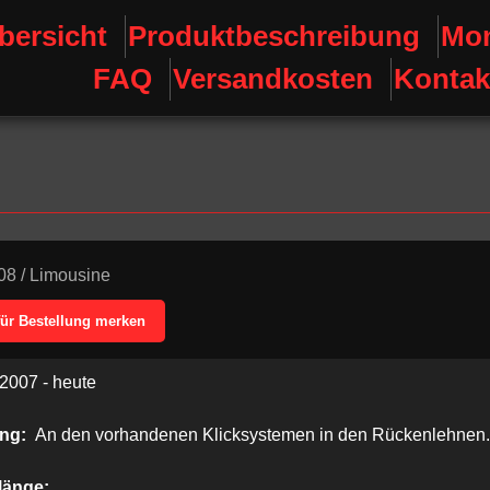
bersicht
Produktbeschreibung
Mon
FAQ
Versandkosten
Kontak
08
/
Limousine
für Bestellung merken
2007 - heute
ung:
An den vorhandenen Klicksystemen in den Rückenlehnen.
länge: