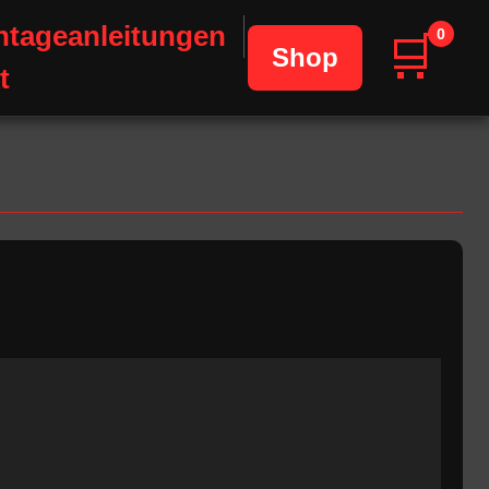
tageanleitungen
0
🛒
Shop
t