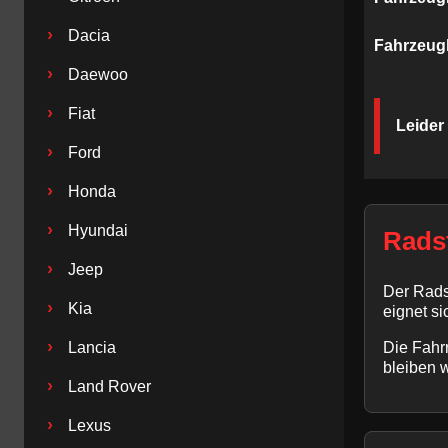
›
Dacia
Fahrzeug
›
Daewoo
›
Fiat
Leider
›
Ford
›
Honda
›
Hyundai
Rads
›
Jeep
Der Rads
›
Kia
eignet s
›
Lancia
Die Fahrr
bleiben 
›
Land Rover
›
Lexus