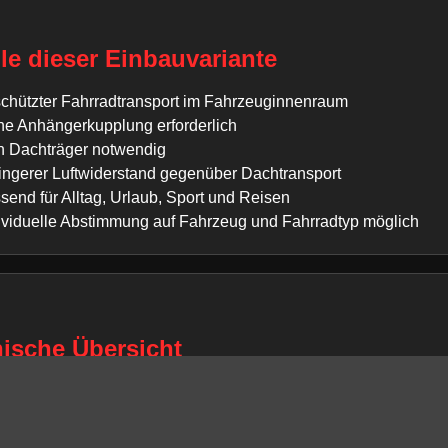
ile dieser Einbauvariante
chützter Fahrradtransport im Fahrzeuginnenraum
ne Anhängerkupplung erforderlich
n Dachträger notwendig
ingerer Luftwiderstand gegenüber Dachtransport
send für Alltag, Urlaub, Sport und Reisen
ividuelle Abstimmung auf Fahrzeug und Fahrradtyp möglich
ische Übersicht
g:
Peugeot 308
/ Baureihe:
Limousine