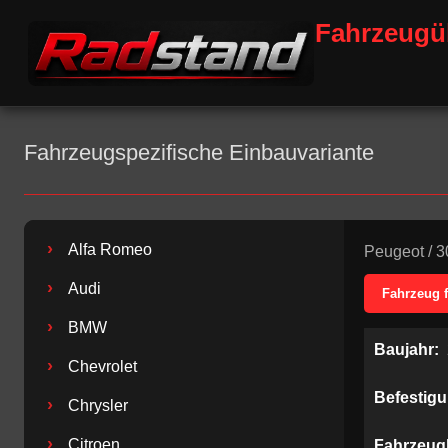
Fahrzeugü
Fahrzeugspezifische Einbauvariante
›
Alfa Romeo
Peugeot
/
3
›
Audi
Fahrzeug 
›
BMW
Baujahr:
›
Chevrolet
Befestig
›
Chrysler
›
Citroen
Fahrzeug