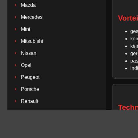
›
Mazda
Vorte
›
Mercedes
›
Mini
ges
kei
›
Mitsubishi
kei
›
Nissan
ger
pas
›
Opel
ind
›
Peugeot
›
Porsche
›
Renault
Techn
›
Saab
Fahrzeu
›
Seat
Baujahr 
›
Skoda