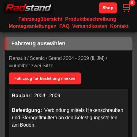
0
🛒
Shop
Fahrzeugübersicht
Produktbeschreibung
Montageanleitungen
FAQ
Versandkosten
Kontakt
Fahrzeug auswählen
Renault
/
Scenic
/
Grand 2004 - 2009 (II, JM)
/
&uumlber zwei Sitze
Fahrzeug für Bestellung merken
Baujahr:
2004 - 2009
Befestigung:
Verbindung mittels Hakenschrauben
und Sterngriffmuttern an den Befestigungsstellen
am Boden.