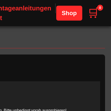
tageanleitungen
0
🛒
Shop
t
 Bitte unbedingt vorab ausprobieren!