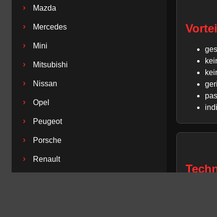
›
Mazda
Vorte
›
Mercedes
›
Mini
ges
kei
›
Mitsubishi
kei
›
Nissan
ger
pas
›
Opel
ind
›
Peugeot
›
Porsche
›
Renault
Techn
›
Saab
Fahrzeu
›
Seat
Baujahr 
›
Skoda