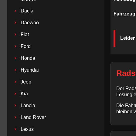
›
Dacia
Fahrzeug
›
Daewoo
›
Fiat
Leider
›
Ford
›
Honda
›
Hyundai
Radst
›
Jeep
Der Radst
›
Kia
Lösung e
›
Lancia
Die Fahrr
bleiben 
›
Land Rover
›
Lexus