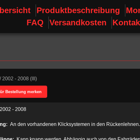
bersicht
Produktbeschreibung
Mon
FAQ
Versandkosten
Kontak
/
2002 - 2008 (III)
für Bestellung merken
2002 - 2008
ung:
An den vorhandenen Klicksystemen in den Rückenlehnen.
länge:
Kann knapp werden. Abhängig auch von den Fahrrädern.