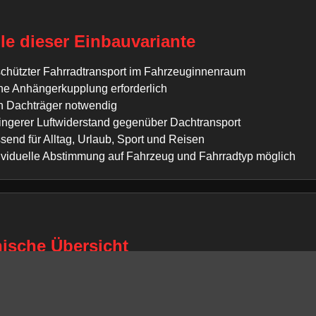
ile dieser Einbauvariante
chützter Fahrradtransport im Fahrzeuginnenraum
ne Anhängerkupplung erforderlich
n Dachträger notwendig
ingerer Luftwiderstand gegenüber Dachtransport
send für Alltag, Urlaub, Sport und Reisen
ividuelle Abstimmung auf Fahrzeug und Fahrradtyp möglich
ische Übersicht
g:
Seat Ibiza
/ Baureihe:
2002 - 2008 (III)