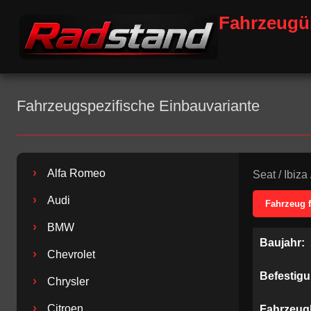
Fahrzeugü
Fahrzeugspezifische Einbauvariante
›
Alfa Romeo
Seat
/
Ibiza
›
Audi
Fahrzeug 
›
BMW
Baujahr:
›
Chevrolet
Befestig
›
Chrysler
›
Citroen
Fahrzeug