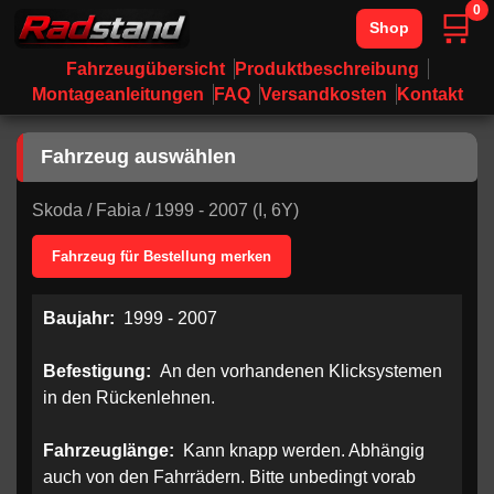
0
🛒
Shop
Fahrzeugübersicht
Produktbeschreibung
Montageanleitungen
FAQ
Versandkosten
Kontakt
Fahrzeug auswählen
Skoda
/
Fabia
/
1999 - 2007 (I, 6Y)
Fahrzeug für Bestellung merken
Baujahr:
1999 - 2007
Befestigung:
An den vorhandenen Klicksystemen
in den Rückenlehnen.
Fahrzeuglänge:
Kann knapp werden. Abhängig
auch von den Fahrrädern. Bitte unbedingt vorab