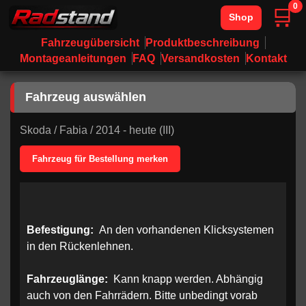
0
🛒
Shop
Fahrzeugübersicht
Produktbeschreibung
Montageanleitungen
FAQ
Versandkosten
Kontakt
Fahrzeug auswählen
Skoda
/
Fabia
/
2014 - heute (III)
Fahrzeug für Bestellung merken
Befestigung:
An den vorhandenen Klicksystemen
in den Rückenlehnen.
Fahrzeuglänge:
Kann knapp werden. Abhängig
auch von den Fahrrädern. Bitte unbedingt vorab