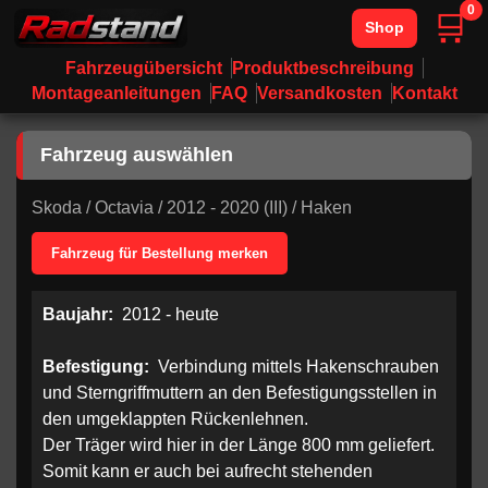
0
🛒
Shop
Fahrzeugübersicht
Produktbeschreibung
Montageanleitungen
FAQ
Versandkosten
Kontakt
Fahrzeug auswählen
Skoda
/
Octavia
/
2012 - 2020 (III)
/
Haken
Fahrzeug für Bestellung merken
Baujahr:
2012 - heute
Befestigung:
Verbindung mittels Hakenschrauben
und Sterngriffmuttern an den Befestigungsstellen in
den umgeklappten Rückenlehnen.
Der Träger wird hier in der Länge 800 mm geliefert.
Somit kann er auch bei aufrecht stehenden