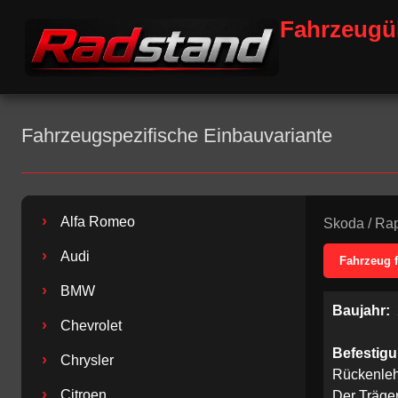
Fahrzeugü
Fahrzeugspezifische Einbauvariante
›
Alfa Romeo
Skoda
/
Rap
›
Audi
Fahrzeug 
›
BMW
Baujahr:
›
Chevrolet
Befestig
›
Chrysler
Rückenle
›
Citroen
Der Träger