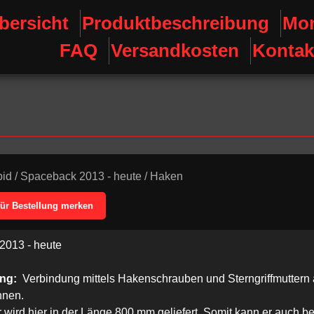
bersicht
Produktbeschreibung
Mon
FAQ
Versandkosten
Kontak
id
/
Spaceback 2013 - heute
/
Haken
für Bestellung merken
2013 - heute
ung:
Verbindung mittels Hakenschrauben und Sterngriffmuttern 
hnen.
 wird hier in der Länge 800 mm geliefert. Somit kann er auch b