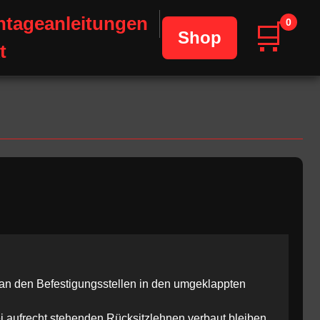
tageanleitungen
0
🛒
Shop
t
an den Befestigungsstellen in den umgeklappten
ei aufrecht stehenden Rücksitzlehnen verbaut bleiben.