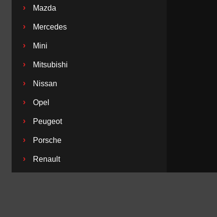
›
Mazda
›
Mercedes
›
Mini
›
Mitsubishi
›
Nissan
›
Opel
›
Peugeot
›
Porsche
›
Renault
›
Saab
›
Seat
›
Skoda