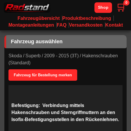
0
🛒
Shop
Fahrzeugübersicht
Produktbeschreibung
Montageanleitungen
FAQ
Versandkosten
Kontakt
Fahrzeug auswählen
Skoda
/
Superb
/
2009 - 2015 (3T)
/
Hakenschrauben
(Standard)
Fahrzeug für Bestellung merken
Befestigung:
Verbindung mittels
Hakenschrauben und Sterngriffmuttern an den
Isofix-Befestigungsstellen in den Rückenlehnen.