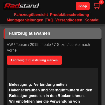
0
🛒
Shop
Fahrzeugübersicht
Produktbeschreibung
Montageanleitungen
FAQ
Versandkosten
Kontakt
Fahrzeug auswählen
VW
/
Touran
/
2015 - heute
/
7-Sitzer
/
Lenker nach
Vorne
Fahrzeug für Bestellung merken
Befestigung:
Verbindung mittels
Hakenschrauben und Sterngriffmuttern an den
Befestigungsstellen in den Rückenlehnen.
Wir empfehlen hier die Verwendung von