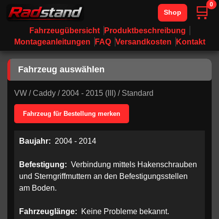
0
🛒
Shop
Fahrzeugübersicht
Produktbeschreibung
Montageanleitungen
FAQ
Versandkosten
Kontakt
Fahrzeug auswählen
VW
/
Caddy
/
2004 - 2015 (III)
/
Standard
Fahrzeug für Bestellung merken
Baujahr:
2004 - 2014
Befestigung:
Verbindung mittels Hakenschrauben
und Sterngriffmuttern an den Befestigungsstellen
am Boden.
Fahrzeuglänge:
Keine Probleme bekannt.