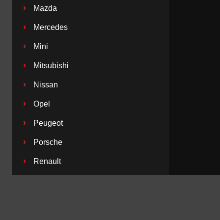
›
Mazda
›
Mercedes
›
Mini
›
Mitsubishi
›
Nissan
›
Opel
›
Peugeot
›
Porsche
›
Renault
›
Saab
›
Seat
›
Skoda