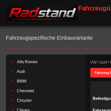
Fahrzeugü
Fahrzeugspezifische Einbauvariante
›
Alfa Romeo
VW
/
Golf
/
›
Audi
Fahrzeug 
›
BMW
›
Chevrolet
Befestig
›
Chrysler
›
Citroen
Fahrzeug