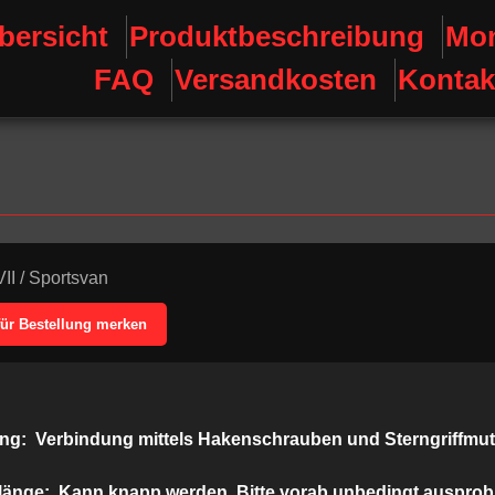
bersicht
Produktbeschreibung
Mon
FAQ
Versandkosten
Kontak
VII
/
Sportsvan
für Bestellung merken
ung:
Verbindung mittels Hakenschrauben und Sterngriffmut
länge:
Kann knapp werden. Bitte vorab unbedingt ausprob