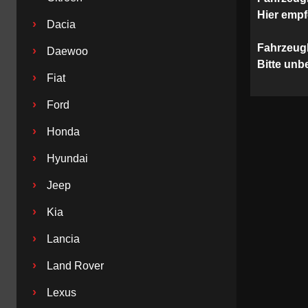
Hier empf
›
Dacia
Fahrzeug
›
Daewoo
Bitte unb
›
Fiat
›
Ford
›
Honda
›
Hyundai
›
Jeep
›
Kia
›
Lancia
›
Land Rover
›
Lexus