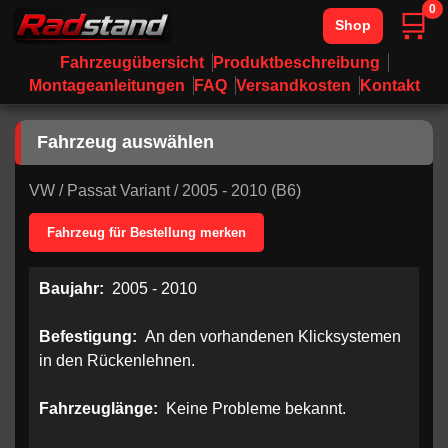
0
🛒
Shop
Fahrzeugübersicht
Produktbeschreibung
Montageanleitungen
FAQ
Versandkosten
Kontakt
Fahrzeug auswählen
VW
/
Passat Variant
/
2005 - 2010 (B6)
Fahrzeug für Bestellung merken
Baujahr:
2005 - 2010
Befestigung:
An den vorhandenen Klicksystemen
in den Rückenlehnen.
Fahrzeuglänge:
Keine Probleme bekannt.