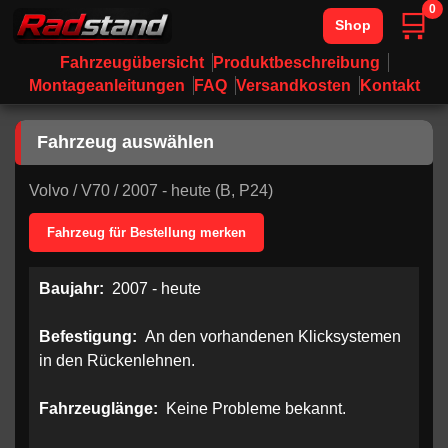
0
🛒
Shop
Fahrzeugübersicht
Produktbeschreibung
Montageanleitungen
FAQ
Versandkosten
Kontakt
Fahrzeug auswählen
Volvo
/
V70
/
2007 - heute (B, P24)
Fahrzeug für Bestellung merken
Baujahr:
2007 - heute
Befestigung:
An den vorhandenen Klicksystemen
in den Rückenlehnen.
Fahrzeuglänge:
Keine Probleme bekannt.