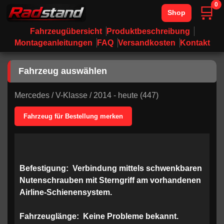
0
🛒
Shop
Fahrzeugübersicht
Produktbeschreibung
Montageanleitungen
FAQ
Versandkosten
Kontakt
Fahrzeug auswählen
Mercedes
/
V-Klasse
/
2014 - heute (447)
Fahrzeug für Bestellung merken
Befestigung:
Verbindung mittels schwenkbaren
Nutenschrauben mit Sterngriff am vorhandenen
Airline-Schienensystem.
Fahrzeuglänge:
Keine Probleme bekannt.